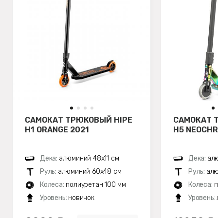
САМОКАТ ТРЮКОВЫЙ HIPE
САМОКАТ 
H1 ORANGE 2021
H5 NEOCH
Дека:
алюминий 48х11 см
Дека:
алю
Руль:
алюминий 60х48 см
Руль:
алю
Колеса:
полиуретан 100 мм
Колеса:
п
Уровень:
новичок
Уровень: