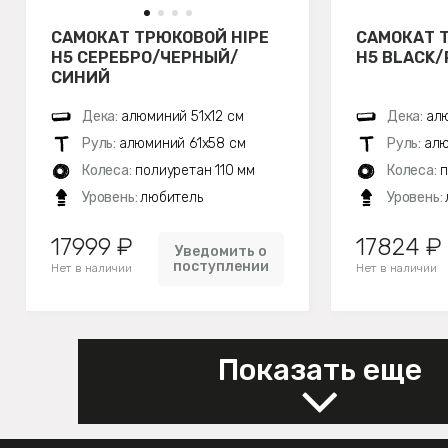
САМОКАТ ТРЮКОВОЙ HIPE
САМОКАТ 
H5 СЕРЕБРО/ЧЕРНЫЙ/
H5 BLACK
СИНИЙ
Дека:
алюминий 51х12 см
Дека:
алю
Руль:
алюминий 61х58 см
Руль:
алю
Колеса:
полиуретан 110 мм
Колеса:
п
Уровень:
любитель
Уровень:
17999 ₽
17824 ₽
Уведомить о
поступлении
Нет в наличии
Нет в наличии
Показать еще