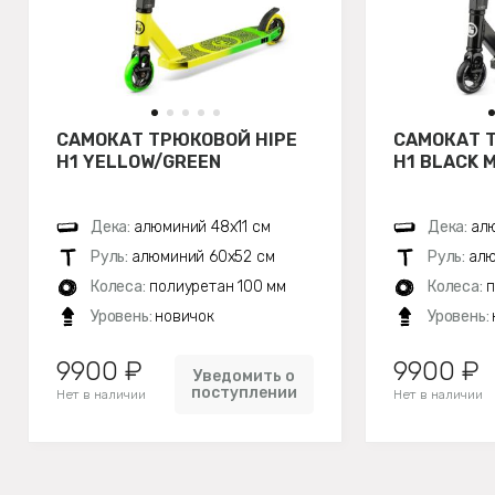
САМОКАТ ТРЮКОВОЙ HIPE
САМОКАТ 
H1 YELLOW/GREEN
H1 BLACK 
Дека:
алюминий 48х11 см
Дека:
алю
Руль:
алюминий 60х52 см
Руль:
алю
Колеса:
полиуретан 100 мм
Колеса:
п
Уровень:
новичок
Уровень:
9900 ₽
9900 ₽
Уведомить о
поступлении
Нет в наличии
Нет в наличии