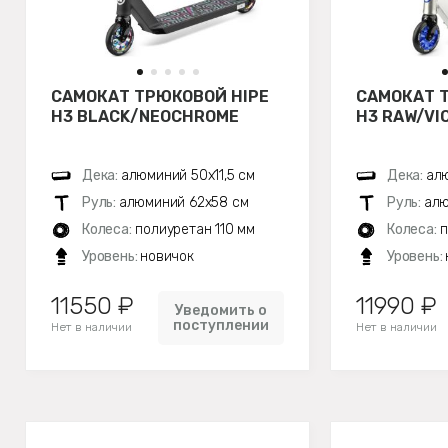
САМОКАТ ТРЮКОВОЙ HIPE
САМОКАТ 
H3 BLACK/NEOCHROME
H3 RAW/VI
Дека:
алюминий 50х11,5 см
Дека:
алю
Руль:
алюминий 62х58 см
Руль:
алю
Колеса:
полиуретан 110 мм
Колеса:
п
Уровень:
новичок
Уровень:
11550 ₽
11990 ₽
Уведомить о
поступлении
Нет в наличии
Нет в наличии