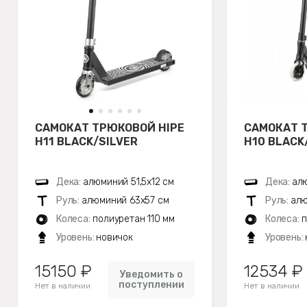
САМОКАТ ТРЮКОВОЙ HIPE
САМОКАТ 
H11 BLACK/SILVER
H10 BLACK
Дека:
алюминий 51,5х12 см
Дека:
алю
Руль:
алюминий 63х57 см
Руль:
алю
Колеса:
полиуретан 110 мм
Колеса:
п
Уровень:
новичок
Уровень:
15150 ₽
12534 ₽
Уведомить о
поступлении
Нет в наличии
Нет в наличии