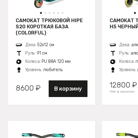
САМОКАТ ТРЮКОВОЙ HIPE
САМОКАТ 
S20 КОРОТКАЯ БАЗА
H5 ЧЕРНЫ
(COLORFUL)
Дека:
52х12 см
Дека:
алю
Руль:
91 см
Руль:
алю
Колеса:
PU 88A 120 мм
Колеса:
п
Уровень:
любитель
Уровень:
12800 ₽
8600 ₽
В корзину
Нет в наличии