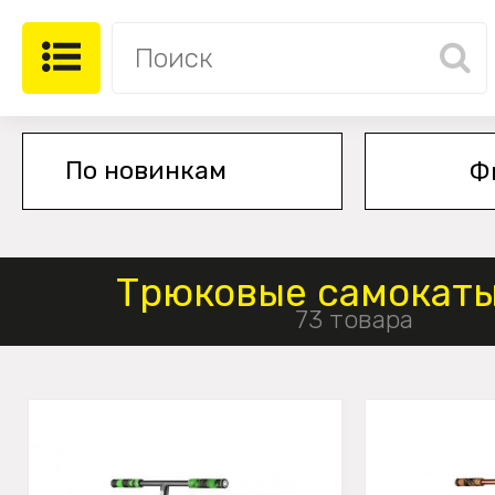
Ф
Трюковые самокаты
73 товара