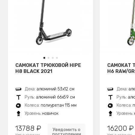
САМОКАТ ТРЮКОВОЙ HIPE
САМОКАТ 
H8 BLACK 2021
H6 RAW/GR
Дека:
алюминий 53х12 см
Дека:
алю
Руль:
алюминий 66х59 см
Руль:
алю
Колеса:
полиуретан 115 мм
Колеса:
п
Уровень:
новичок
Уровень:
13788 ₽
16200 ₽
Уведомить о
поступлении
Нет в наличии
Нет в наличии