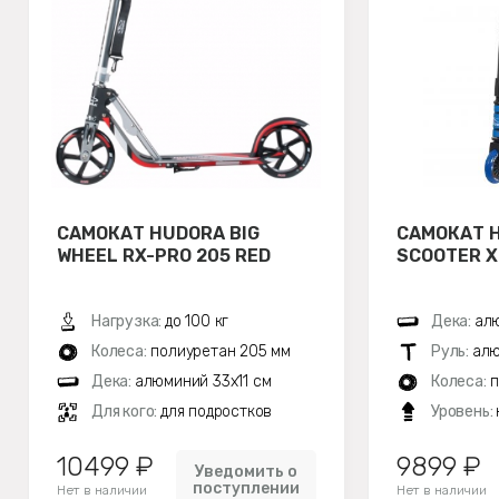
САМОКАТ HUDORA BIG
САМОКАТ 
WHEEL RX-PRO 205 RED
SCOOTER X
Нагрузка:
до 100 кг
Дека:
алю
Колеса:
полиуретан 205 мм
Руль:
алю
Дека:
алюминий 33х11 см
Колеса:
п
Для кого:
для подростков
Уровень:
10499 ₽
9899 ₽
Уведомить о
поступлении
Нет в наличии
Нет в наличии