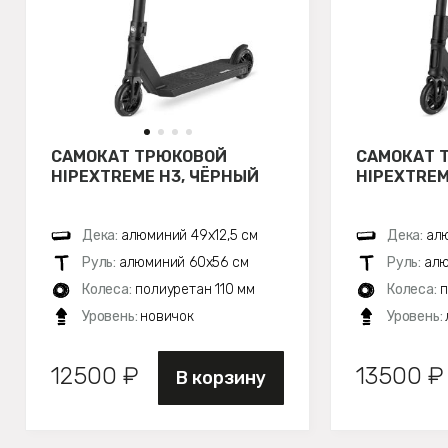
САМОКАТ ТРЮКОВОЙ
САМОКАТ 
HIPEXTREME H3, ЧЁРНЫЙ
HIPEXTREM
Дека:
алюминий 49х12,5 см
Дека:
алю
Руль:
алюминий 60х56 см
Руль:
алю
Колеса:
полиуретан 110 мм
Колеса:
п
Уровень:
новичок
Уровень:
12500 ₽
13500 ₽
В корзину