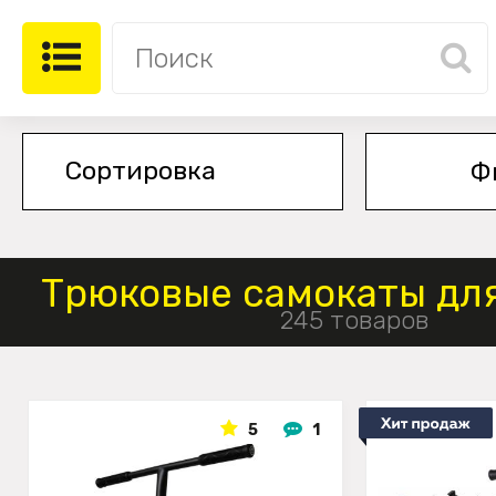
Ф
Трюковые самокаты для
245 товаров
5
1