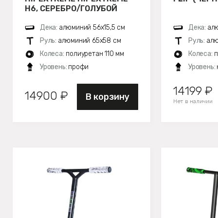
H6, СЕРЕБРО/ГОЛУБОЙ
Дека:
алюминий 56х15,5 см
Дека:
алю
Руль:
алюминий 65x58 см
Руль:
алю
Колеса:
полиуретан 110 мм
Колеса:
п
Уровень:
профи
Уровень:
14199 ₽
14900 ₽
В корзину
Нет в наличии