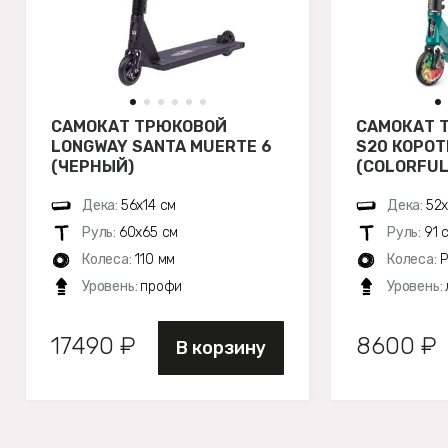
САМОКАТ ТРЮКОВОЙ
САМОКАТ 
LONGWAY SANTA MUERTE 6
S20 КОРОТ
(ЧЕРНЫЙ)
(COLORFUL
Дека:
56х14 см
Дека:
52х
Руль:
60х65 см
Руль:
91 
Колеса:
110 мм
Колеса:
P
Уровень:
профи
Уровень:
17490 ₽
8600 ₽
В корзину