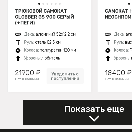
ТРЮКОВОЙ САМОКАТ
САМОКАТ H
GLOBBER GS 900 СЕРЫЙ
NEOCHROM
(+ПЕГИ)
Дека:
алюминий 52х12,2 см
Дека:
алю
Руль:
сталь 82,5 см
Руль:
выс
Колеса:
полиуретан 120 мм
Колеса:
P
Уровень:
любитель
Уровень:
21900 ₽
18400 ₽
Уведомить о
поступлении
Нет в наличии
Нет в наличии
Показать еще