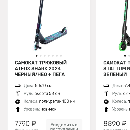
САМОКАТ ТРЮКОВЫЙ
САМОКАТ 
ATEOX SHARK 2024
STATTUM N
ЧЕРНЫЙ/НЕО + ПЕГА
ЗЕЛЕНЫЙ
Дека:
50х10 см
Дека:
51,
Руль:
высота 58 см
Руль:
62 
Колеса:
полиуретан 100 мм
Колеса:
п
Уровень:
новичок
Уровень:
7790 ₽
8890 ₽
Уведомить о
поступлении
Нет в наличии
Нет в наличии