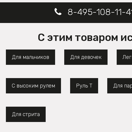
8-495-108-11-4
С этим товаром и
Для мальчиков
Для девочек
Лег
С высоким рулем
Руль Т
Для па
Для стрита