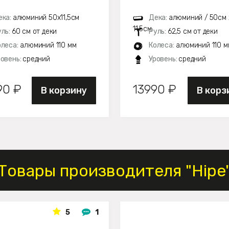
ека:
алюминий 50х11,5см
Дека:
алюминий / 50см 
11,5см
уль:
60 см от деки
Руль:
62,5 см от деки
олеса:
алюминий 110 мм
Колеса:
алюминий 110 м
ровень:
средний
Уровень:
средний
90 ₽
13990 ₽
В корзину
В корз
Товары производителя "Hipe
5
1