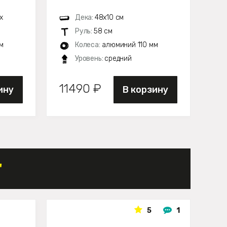
х
Дека:
48х10 см
Руль:
58 см
м
Колеса:
алюминий 110 мм
Уровень:
средний
11490 ₽
14
ину
В корзину
"
5
1