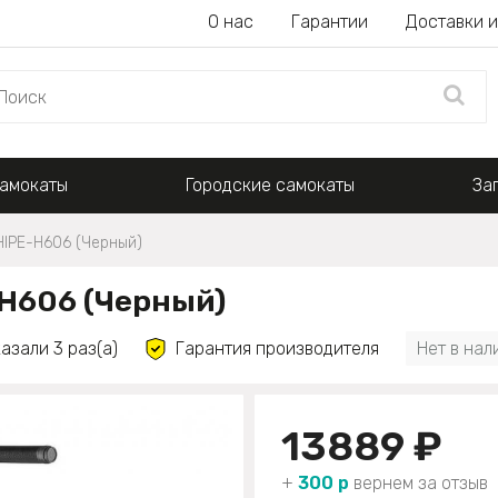
О нас
Гарантии
Доставки и
амокаты
Городские самокаты
За
HIPE-H606 (Черный)
H606 (Черный)
азали 3 раз(а)
Гарантия производителя
Нет в нал
13889 ₽
+
300 р
вернем за отзыв