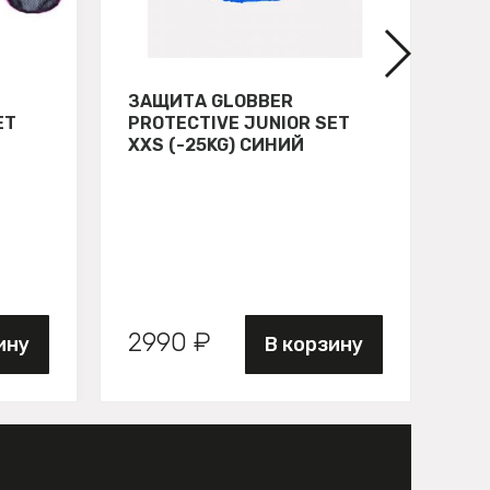
ЗАЩИТА GLOBBER
СВ
ET
PROTECTIVE JUNIOR SET
GL
XXS (-25KG) СИНИЙ
ЗЕ
2990 ₽
89
ину
В корзину