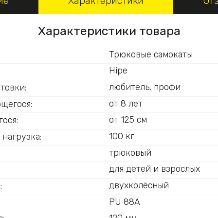
ие
Характеристики
От
Характеристики товара
Трюковые самокаты
Hipe
любитель, профи
товки:
от 8 лет
ющегося:
от 125 см
ося:
100 кг
 нагрузка:
трюковый
для детей и взрослых
двухколёсный
:
PU 88A