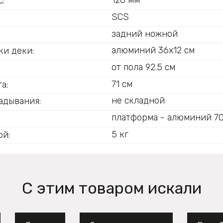
120 мм
:
SCS
задний ножной
:
алюминий 36х12 см
ки деки:
от пола 92.5 см
71 см
а:
не складной
адывания:
платформа - алюминий 7
5 кг
ой:
С этим товаром искали