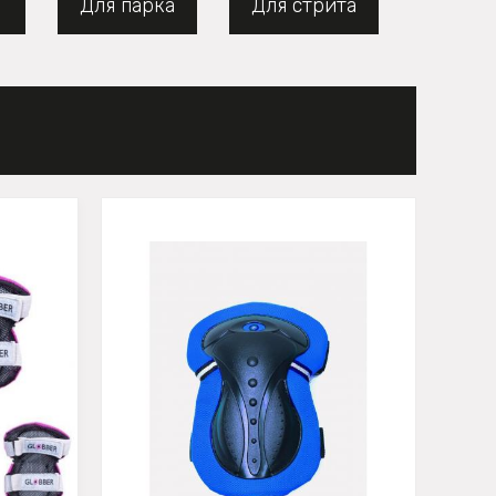
Т
Для парка
Для стрита