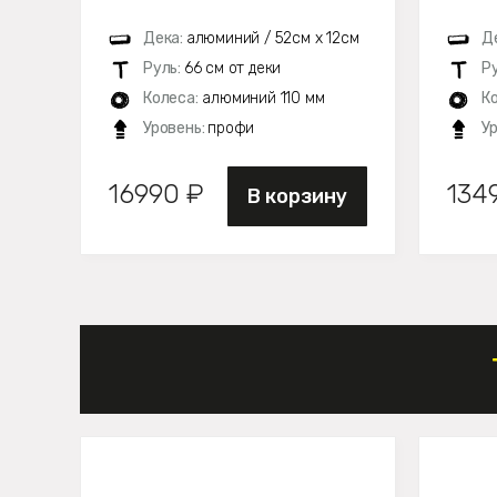
Дека:
алюминий / 52см х 12см
Д
Руль:
66 см от деки
Р
Колеса:
алюминий 110 мм
К
Уровень:
профи
У
16990 ₽
134
В корзину