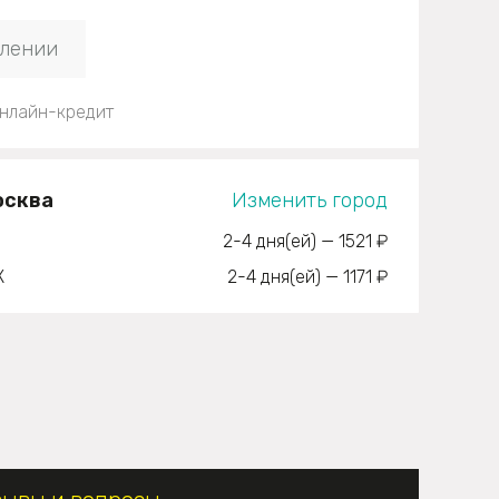
плении
нлайн-кредит
осква
Изменить город
2-4 дня(ей)
—
1521 ₽
К
2-4 дня(ей)
—
1171 ₽