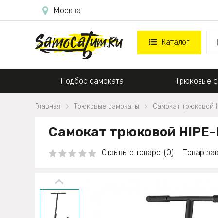
Москва
Каталог
Подбор самоката
Трюковые с
Главная
Трюковые самокаты
Самокат трюковой 
Самокат трюковой HIPE-
Отзывы о товаре: (0)
Товар зак