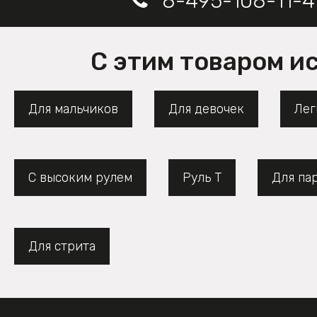
8-495-108-11-4
С этим товаром и
Для мальчиков
Для девочек
Лег
С высоким рулем
Руль Т
Для па
Для стрита