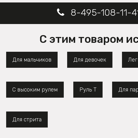
8-495-108-11-4
С этим товаром и
Для мальчиков
Для девочек
Лег
С высоким рулем
Руль Т
Для па
Для стрита