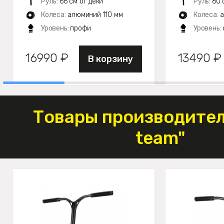
Руль:
66 см от деки
Руль:
60 
Колеса:
алюминий 110 мм
Колеса:
а
Уровень:
профи
Уровень:
16990 ₽
13490 ₽
В корзину
Товары производител
team"