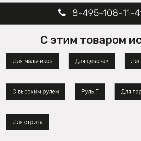
8-495-108-11-4
С этим товаром и
Для мальчиков
Для девочек
Лег
С высоким рулем
Руль Т
Для па
Для стрита