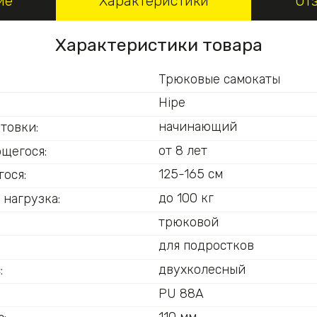
ие
Характеристики
От
Характеристики товара
Трюковые самокаты
Hipe
начинающий
товки:
от 8 лет
ющегося:
125-165 см
ося:
до 100 кг
 нагрузка:
трюковой
для подростков
двухколесный
:
PU 88A