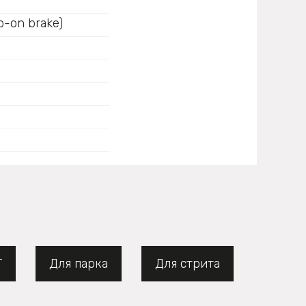
-on brake)
Т
Для парка
Для стрита