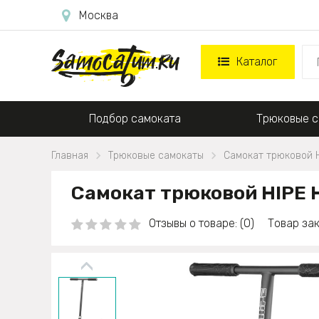
Москва
Каталог
Подбор самоката
Трюковые с
Главная
Трюковые самокаты
Самокат трюковой HI
Самокат трюковой HIPE H1
Отзывы о товаре: (0)
Товар зак