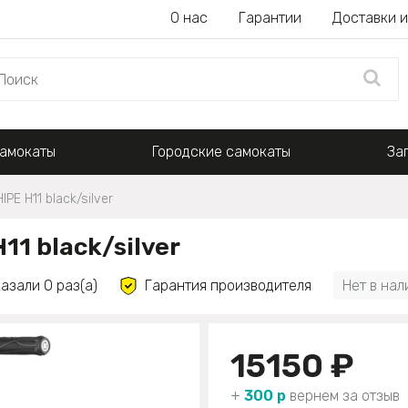
О нас
Гарантии
Доставки и
амокаты
Городские самокаты
За
PE H11 black/silver
1 black/silver
азали 0 раз(а)
Гарантия производителя
Нет в нал
15150 ₽
+
300 р
вернем за отзыв