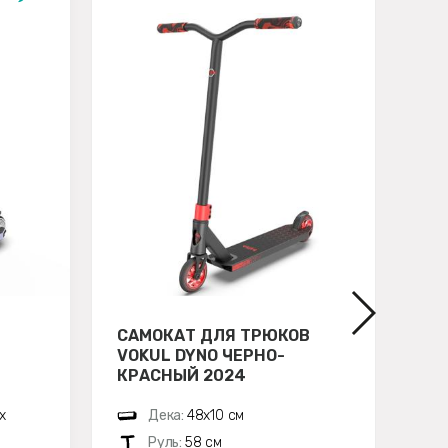
САМОКАТ ДЛЯ ТРЮКОВ
СА
VOKUL DYNO ЧЕРНО-
HI
КРАСНЫЙ 2024
H6
х
Дека:
48х10 см
Руль:
58 см