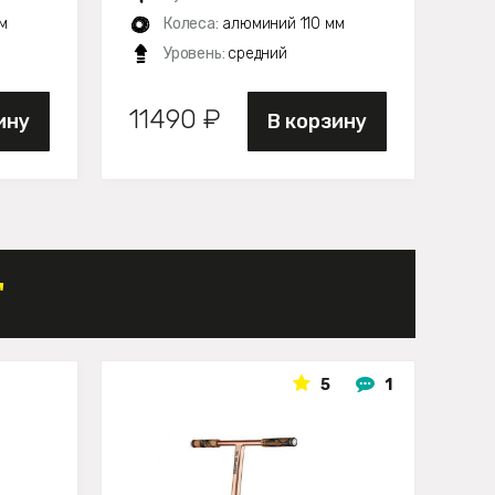
м
Колеса:
алюминий 110 мм
Уровень:
средний
11490 ₽
14
ину
В корзину
"
5
1