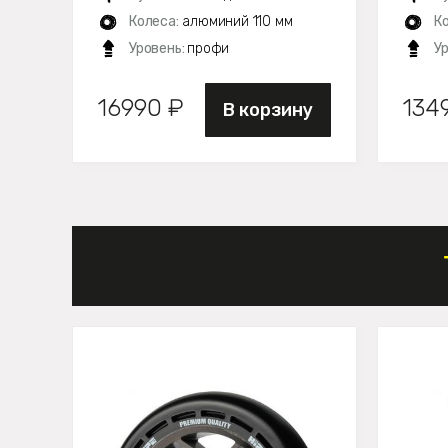
Колеса:
алюминий 110 мм
К
Уровень:
профи
У
16990 ₽
134
В корзину