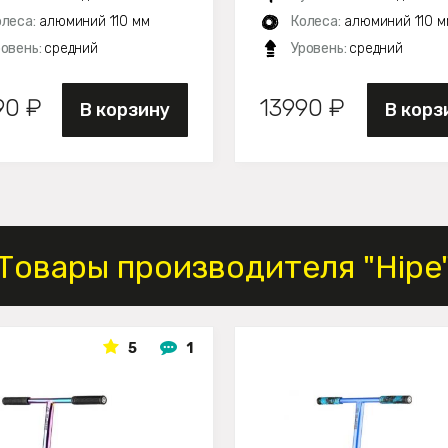
олеса:
алюминий 110 мм
Колеса:
алюминий 110 м
ровень:
средний
Уровень:
средний
90 ₽
13990 ₽
В корзину
В корз
Товары производителя "Hipe
5
1