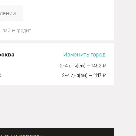
плении
нлайн-кредит
осква
Изменить город
2-4 дня(ей)
—
1452 ₽
К
2-4 дня(ей)
—
1117 ₽