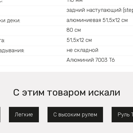
110 мм
:
задний наступающий (step
:
алюминиевая 51,5х12 см
ки деки:
80 см
51,5х12 см
а:
не складной
адывания:
Алюминий 7003 T6
С этим товаром искали
Легкие
С высоким рулем
Руль 