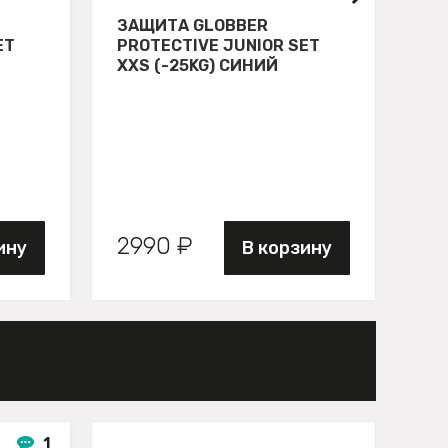
ЗАЩИТА GLOBBER
СВ
ET
PROTECTIVE JUNIOR SET
GL
XXS (-25KG) СИНИЙ
ЗЕ
2990 ₽
89
ину
В корзину
1