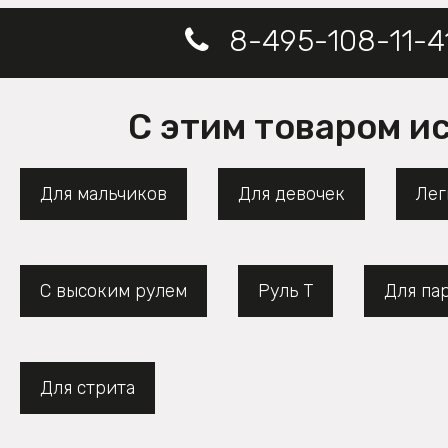
8-495-108-11-4
С этим товаром и
Для мальчиков
Для девочек
Лег
С высоким рулем
Руль Т
Для па
Для стрита