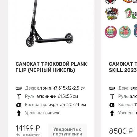
САМОКАТ ТРЮКОВОЙ PLANK
САМОКАТ 
FLIP (ЧЕРНЫЙ НИКЕЛЬ)
SKILL 202
Дека:
алюминий 51,5х12x2,5 см
Дека:
алю
Руль:
алюминий 61,5х55 см
Руль:
алю
Колеса:
полиуретан 120x24 мм
Колеса:
1
Уровень:
новичок
Уровень:
14199 ₽
Уведомить о
8500 ₽
поступлении
Нет в наличии