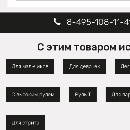
8-495-108-11-4
С этим товаром и
Для мальчиков
Для девочек
Лег
С высоким рулем
Руль Т
Для па
Для стрита