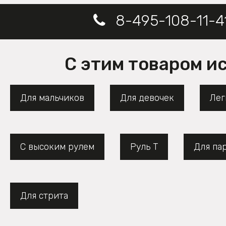
8-495-108-11-4
С этим товаром и
Для мальчиков
Для девочек
Лег
С высоким рулем
Руль Т
Для па
Для стрита