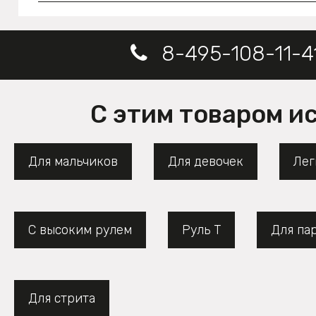
8-495-108-11-4
С этим товаром и
Для мальчиков
Для девочек
Лег
С высоким рулем
Руль Т
Для па
Для стрита