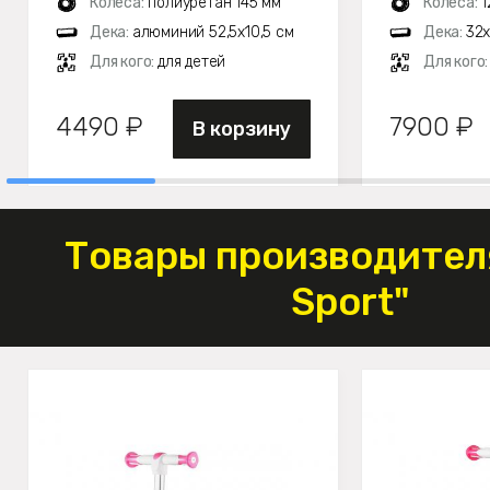
Колеса:
полиуретан 145 мм
Колеса:
1
Дека:
алюминий 52,5х10,5 см
Дека:
32х
Для кого:
для детей
Для кого
4490 ₽
7900 ₽
В корзину
Товары производителя
Sport"