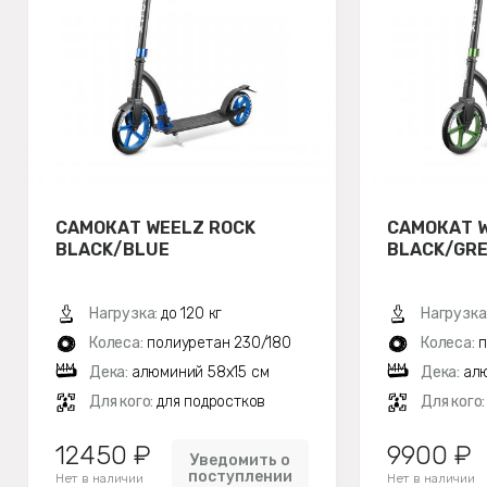
САМОКАТ WEELZ ROCK
САМОКАТ W
BLACK/BLUE
BLACK/GR
Нагрузка:
до 120 кг
Нагрузка
Колеса:
полиуретан 230/180
Колеса:
п
мм
мм
Дека:
алюминий 58х15 см
Дека:
ал
Для кого:
для подростков
Для кого
12450 ₽
9900 ₽
Уведомить о
поступлении
Нет в наличии
Нет в наличии