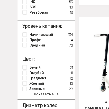
IHC
53
SCS
10
Резьбовая
13
Уровень катания:
Начинающий
134
Профи
4
Средний
70
Цвет:
Белый
21
Голубой
11
Градиент
12
Желтый
10
Зеленые
29
Показать еще
Диаметр колес:
САМОКАТ Т