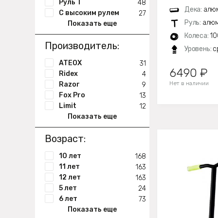
Руль Т
48
Дека:
алюм
С высоким рулем
27
Руль:
алюм
Показать еще
Колеса:
10
Производитель:
Уровень:
с
ATEOX
31
6490 ₽
Ridex
4
Нет в наличии
Razor
9
Fox Pro
13
Limit
12
Показать еще
Возраст:
10 лет
168
11 лет
163
12 лет
163
5 лет
24
6 лет
73
Показать еще