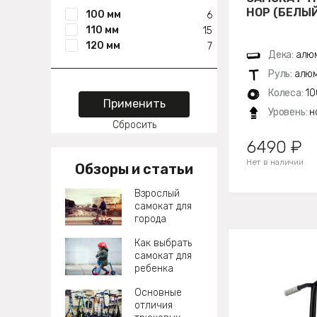
HOP (БЕЛЫЙ
100 мм
6
110 мм
15
120 мм
7
Дека:
алюм
Руль:
алюм
Колеса:
10
Применить
Уровень:
н
Сбросить
6490 ₽
Нет в наличии
Обзоры и статьи
Взрослый
самокат для
города
Как выбрать
самокат для
ребенка
Основные
отличия