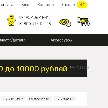
 оплата
Блог
Контакты
Отзывы
47
8-495-108-11-41
0
8-800-777-05-28
0
пчасти/детали
Аксессуары
0 до 10000 рублей
196 товаров
по рейтингу
по новинкам
по скидкам