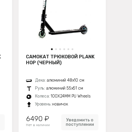
K
САМОКАТ ТРЮКОВОЙ PLANK
HOP (ЧЕРНЫЙ)
Дека:
алюминий 48х10 см
Руль:
алюминий 55х51 см
Колеса:
100X24MM PU Wheels
Уровень:
новичок
6490 ₽
Уведомить о
и
поступлении
Нет в наличии