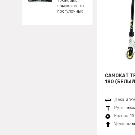
трюковых
самокатов от
прогулочных
САМОКАТ Т
180 (БЕЛЫЙ
Дека:
алюм
Руль:
алюм
Колеса:
11
Уровень:
л