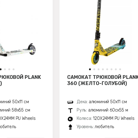
РЮКОВОЙ PLANK
САМОКАТ ТРЮКОВОЙ PLAN
)
360 (ЖЕЛТО-ГОЛУБОЙ)
иний 50х11 см
Дека:
алюминий 50х11 см
иний 58х55 см
Руль:
алюминий 60сх55 м
0X24MM PU Wheels
Колеса:
120X24MM PU Wheels
юбитель
Уровень:
любитель