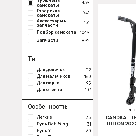
Трюковые
439
самокаты
Городские
653
самокаты
Аксессуары и
151
запчасти
Подбор самоката
1049
Запчасти
892
Тип:
Для девочек
112
Для мальчиков
160
Для парка
95
Для стрита
107
Особенности:
Легкие
САМОКАТ Т
33
TRITON 202
Руль Bat-Wing
31
Руль Y
60