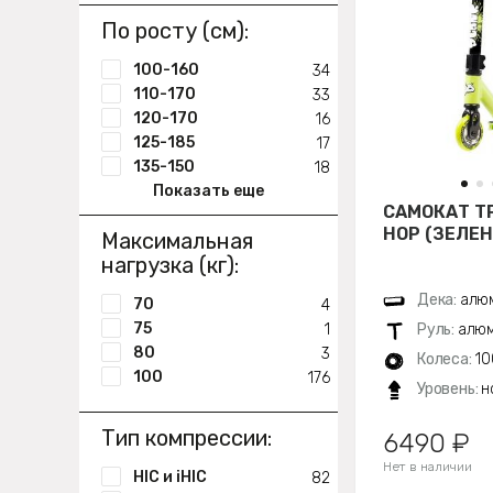
По росту (см):
100-160
34
110-170
33
120-170
16
125-185
17
135-150
18
Показать еще
САМОКАТ Т
HOP (ЗЕЛЕ
Максимальная
нагрузка (кг):
Дека:
алюм
70
4
75
1
Руль:
алюм
80
3
Колеса:
10
100
176
Уровень:
н
Тип компрессии:
6490 ₽
Нет в наличии
HIC и iHIC
82