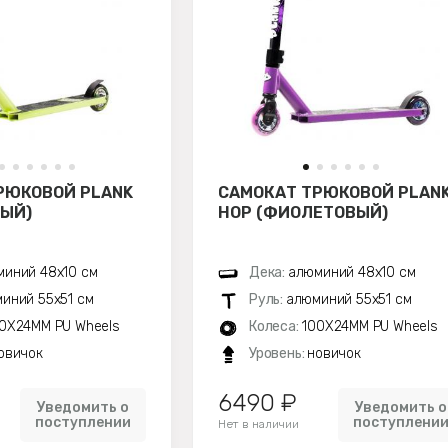
РЮКОВОЙ PLANK
САМОКАТ ТРЮКОВОЙ PLAN
НЫЙ)
HOP (ФИОЛЕТОВЫЙ)
иний 48х10 см
Дека:
алюминий 48х10 см
иний 55х51 см
Руль:
алюминий 55х51 см
0X24MM PU Wheels
Колеса:
100X24MM PU Wheels
овичок
Уровень:
новичок
6490 ₽
Уведомить о
Уведомить о
поступлении
поступлени
Нет в наличии