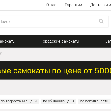
О нас
Гарантии
Доставки и
амокаты
Городские самокаты
За
г
ые самокаты по цене от 500
по возрастанию цены
по убыванию цены
по популярности