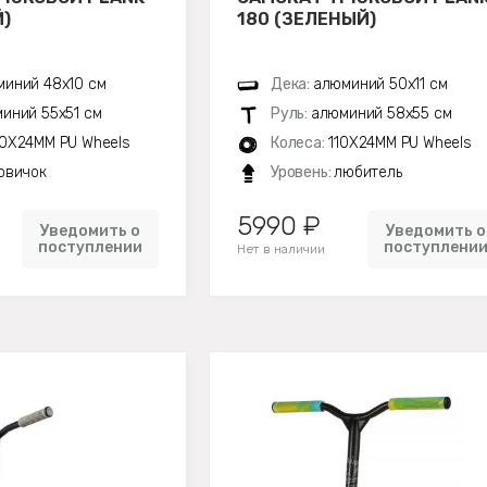
)
180 (ЗЕЛЕНЫЙ)
иний 48х10 см
Дека:
алюминий 50х11 см
иний 55х51 см
Руль:
алюминий 58х55 см
0X24MM PU Wheels
Колеса:
110X24MM PU Wheels
овичок
Уровень:
любитель
5990 ₽
Уведомить о
Уведомить о
поступлении
поступлени
Нет в наличии