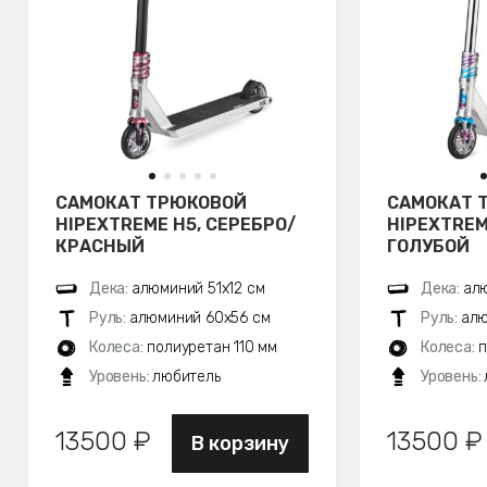
САМОКАТ ТРЮКОВОЙ
САМОКАТ 
HIPEXTREME H5, СЕРЕБРО/
HIPEXTREM
КРАСНЫЙ
ГОЛУБОЙ
Дека:
алюминий 51х12 см
Дека:
алю
Руль:
алюминий 60x56 см
Руль:
алю
Колеса:
полиуретан 110 мм
Колеса:
п
Уровень:
любитель
Уровень:
13500 ₽
13500 ₽
В корзину