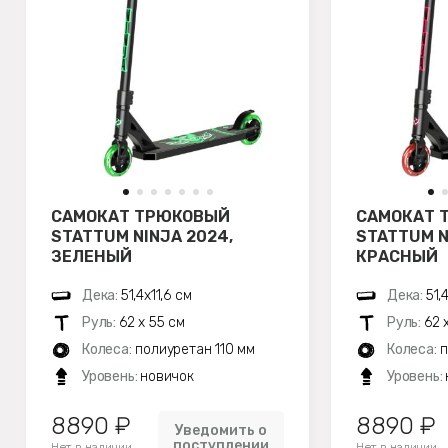
САМОКАТ ТРЮКОВЫЙ
САМОКАТ 
STATTUM NINJA 2024,
STATTUM N
ЗЕЛЕНЫЙ
КРАСНЫЙ
Дека:
51,4х11,6 см
Дека:
51,
Руль:
62 х 55 см
Руль:
62 
Колеса:
полиуретан 110 мм
Колеса:
п
Уровень:
новичок
Уровень:
8890 ₽
8890 ₽
Уведомить о
поступлении
Нет в наличии
Нет в наличии