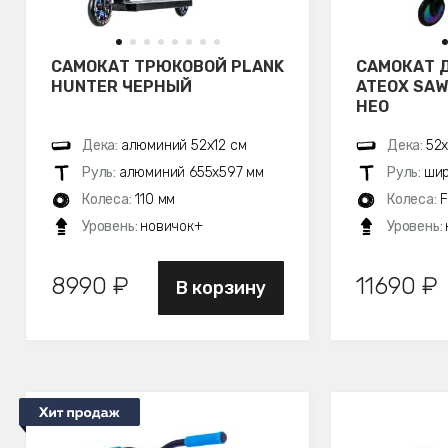
САМОКАТ ТРЮКОВОЙ PLANK
САМОКАТ 
HUNTER ЧЕРНЫЙ
ATEOX SAW
НЕО
Дека:
алюминий 52х12 см
Дека:
52х
Руль:
алюминий 655х597 мм
Руль:
шир
Колеса:
110 мм
Колеса:
F
Уровень:
новичок+
Уровень:
8990 ₽
11690 ₽
В корзину