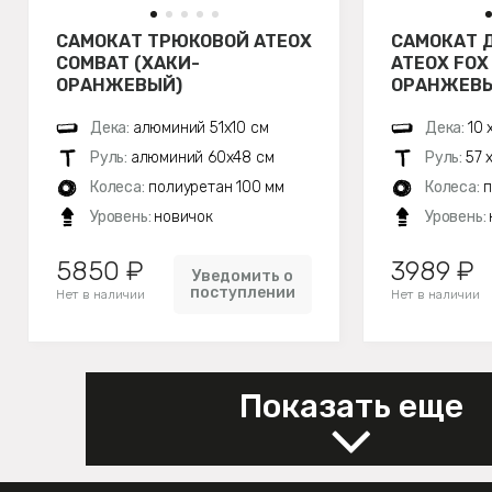
САМОКАТ ТРЮКОВОЙ ATEOX
САМОКАТ 
COMBAT (ХАКИ-
ATEOX FOX
ОРАНЖЕВЫЙ)
ОРАНЖЕВЫ
Дека:
алюминий 51х10 см
Дека:
10 
Руль:
алюминий 60х48 см
Руль:
57 
Колеса:
полиуретан 100 мм
Колеса:
п
Уровень:
новичок
Уровень:
5850 ₽
3989 ₽
Уведомить о
поступлении
Нет в наличии
Нет в наличии
Показать еще