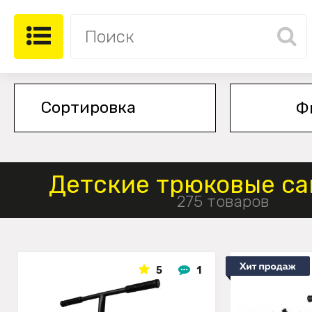
Ф
Детские трюковые с
275 товаров
5
1