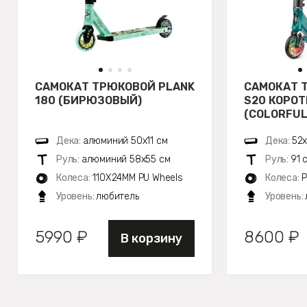
САМОКАТ ТРЮКОВОЙ PLANK
САМОКАТ 
180 (БИРЮЗОВЫЙ)
S20 КОРОТ
(COLORFUL
Дека:
алюминий 50х11 см
Дека:
52х
Руль:
алюминий 58х55 см
Руль:
91 
Колеса:
110X24MM PU Wheels
Колеса:
P
Уровень:
любитель
Уровень:
5990 ₽
8600 ₽
В корзину