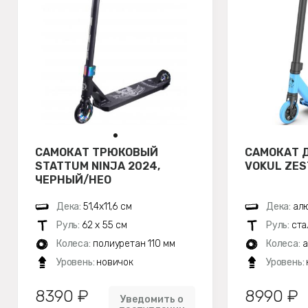
САМОКАТ ТРЮКОВЫЙ
САМОКАТ 
STATTUM NINJA 2024,
VOKUL ZES
ЧЕРНЫЙ/НЕО
Дека:
51,4х11,6 см
Дека:
ал
Руль:
62 х 55 см
Руль:
ста
Колеса:
полиуретан 110 мм
Колеса:
а
Уровень:
новичок
Уровень:
8390 ₽
8990 ₽
Уведомить о