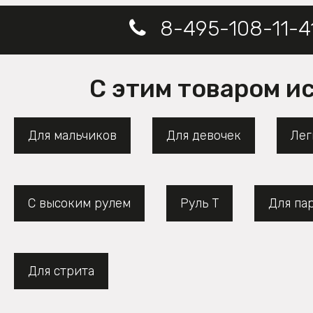
8-495-108-11-4
С этим товаром и
Для мальчиков
Для девочек
Лег
С высоким рулем
Руль Т
Для па
Для стрита