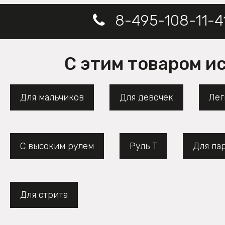
8-495-108-11-4
С этим товаром и
Для мальчиков
Для девочек
Лег
С высоким рулем
Руль Т
Для па
Для стрита