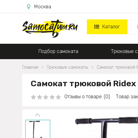
Москва
Каталог
Подбор самоката
Трюковые с
Главная
Трюковые самокаты
Самокат трюковой R
Самокат трюковой Ridex 
Отзывы о товаре: (0)
Товар зак