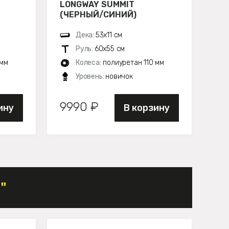
LONGWAY SUMMIT
S2
(ЧЕРНЫЙ/СИНИЙ)
(C
Дека:
53х11 см
Руль:
60х55 см
 мм
Колеса:
полиуретан 110 мм
Уровень:
новичок
9990 ₽
8
ину
В корзину
"