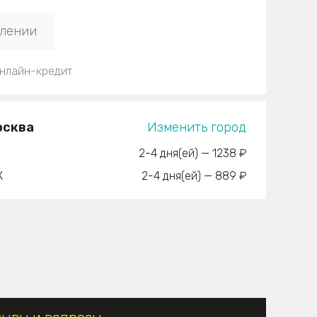
плении
нлайн-кредит
осква
Изменить город
2-4 дня(ей)
—
1238 ₽
К
2-4 дня(ей)
—
889 ₽