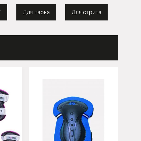
Т
Для парка
Для стрита