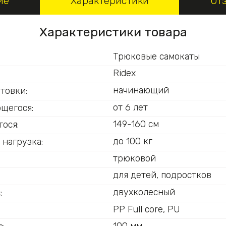
ие
Характеристики
От
Характеристики товара
Трюковые самокаты
Ridex
начинающий
товки:
от 6 лет
ющегося:
149-160 см
ося:
до 100 кг
 нагрузка:
трюковой
для детей, подростков
двухколесный
:
PP Full core, PU