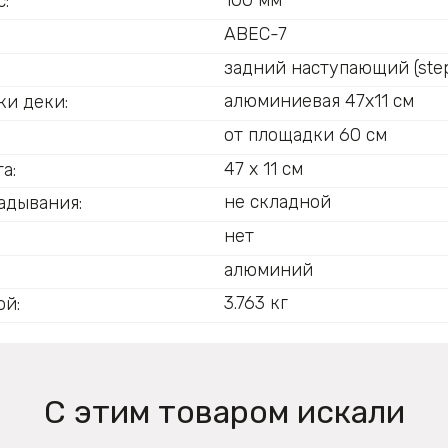
100 мм
:
ABEC-7
задний наступающий (step
:
алюминиевая 47х11 см
ки деки:
от площадки 60 см
47 х 11 см
а:
не складной
адывания:
нет
алюминий
3.763 кг
ой:
С этим товаром искали