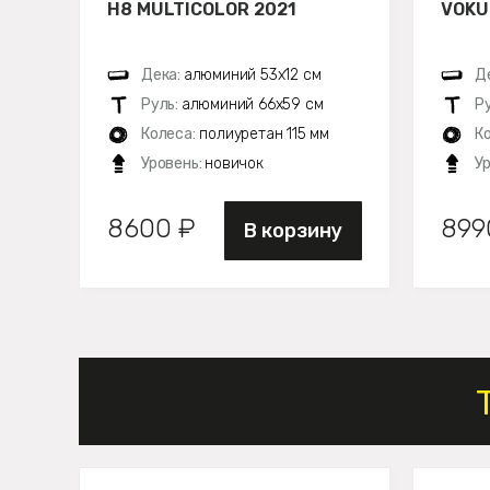
H8 MULTICOLOR 2021
VOKU
Дека:
алюминий 53х12 см
Д
Руль:
алюминий 66х59 см
Р
Колеса:
полиуретан 115 мм
К
Уровень:
новичок
У
8600 ₽
899
В корзину