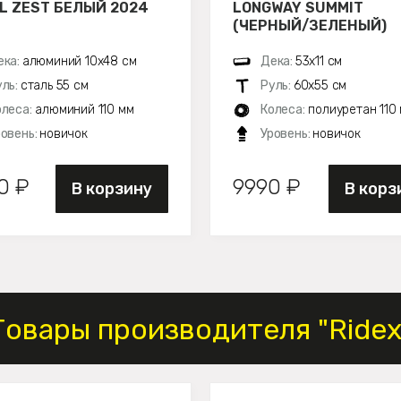
L ZEST БЕЛЫЙ 2024
LONGWAY SUMMIT
(ЧЕРНЫЙ/ЗЕЛЕНЫЙ)
ека:
алюминий 10х48 см
Дека:
53х11 см
уль:
сталь 55 см
Руль:
60х55 см
олеса:
алюминий 110 мм
Колеса:
полиуретан 110
ровень:
новичок
Уровень:
новичок
0 ₽
9990 ₽
В корзину
В корз
Товары производителя "Ridex