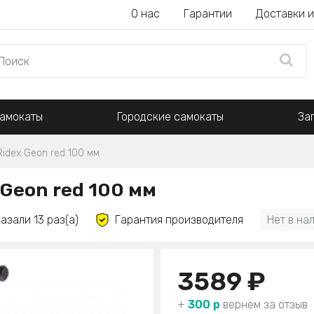
О нас
Гарантии
Доставки и
амокаты
Городские самокаты
За
idex Geon red 100 мм
Geon red 100 мм
азали 13 раз(а)
Гарантия производителя
Нет в на
3589 ₽
+
300 р
вернем за отзыв