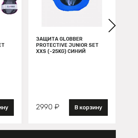
ЗАЩИТА GLOBBER
СВ
ET
PROTECTIVE JUNIOR SET
GL
XXS (-25KG) СИНИЙ
ЗЕ
2990 ₽
89
ину
В корзину