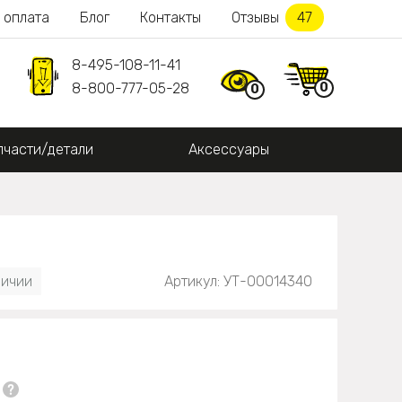
 оплата
Блог
Контакты
Отзывы
47
8-495-108-11-41
0
8-800-777-05-28
0
пчасти/детали
Аксессуары
личии
Артикул: УТ-00014340