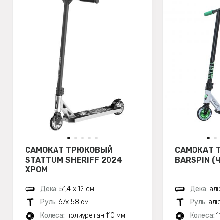
САМОКАТ ТРЮКОВЫЙ
САМОКАТ 
STATTUM SHERIFF 2024
BARSPIN (
ХРОМ
Дека:
51,4 х 12 см
Дека:
алю
Руль:
67х 58 см
Руль:
алю
Колеса:
полиуретан 110 мм
Колеса:
1