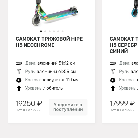
САМОКАТ ТРЮКОВОЙ HIPE
САМОКАТ 
H5 NEOCHROME
H5 СЕРЕБ
СИНИЙ
Дека:
алюминий 51х12 см
Дека:
алю
Руль:
алюминий 61х58 см
Руль:
алю
Колеса:
полиуретан 110 мм
Колеса:
п
Уровень:
любитель
Уровень:
19250 ₽
17999 ₽
Уведомить о
поступлении
Нет в наличии
Нет в наличии