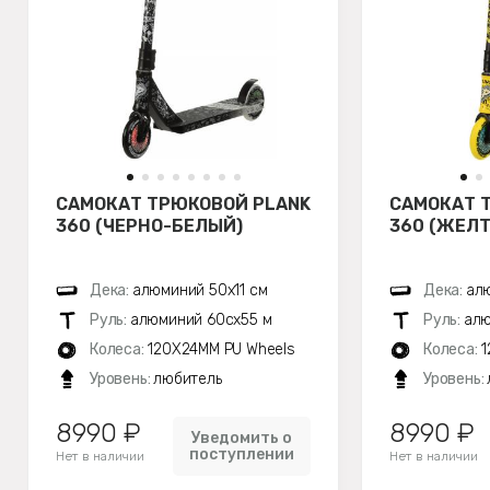
САМОКАТ ТРЮКОВОЙ PLANK
САМОКАТ 
360 (ЧЕРНО-БЕЛЫЙ)
360 (ЖЕЛТ
Дека:
алюминий 50х11 см
Дека:
алю
Руль:
алюминий 60сх55 м
Руль:
алю
Колеса:
120X24MM PU Wheels
Колеса:
1
Уровень:
любитель
Уровень:
8990 ₽
8990 ₽
Уведомить о
поступлении
Нет в наличии
Нет в наличии