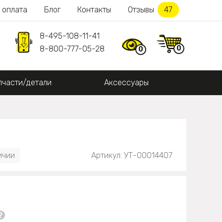
 оплата
Блог
Контакты
Отзывы
47
8-495-108-11-41
0
8-800-777-05-28
0
пчасти/детали
Аксессуары
ичии
Артикул: УТ-00014407