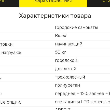
ие
Характеристики
От
Характеристики товара
Городские самокаты
Ridex
начинающий
товки:
50 кг
 нагрузка:
городской
для детей
трехколесный
:
полиуретан
переднее – 120, заднее –
:
светящиеся LED-колеса, 
ые опции: