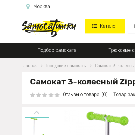
Москва
Каталог
Подбор самоката
Трюковые с
Главная
Городские самокаты
Самокат 3-колесный
Самокат 3-колесный Zipp
Отзывы о товаре: (0)
Товар зак