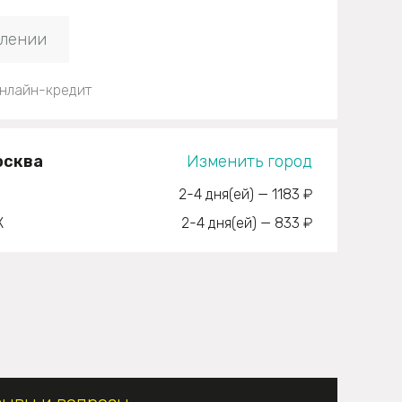
плении
нлайн-кредит
осква
Изменить город
2-4 дня(ей)
—
1183 ₽
К
2-4 дня(ей)
—
833 ₽