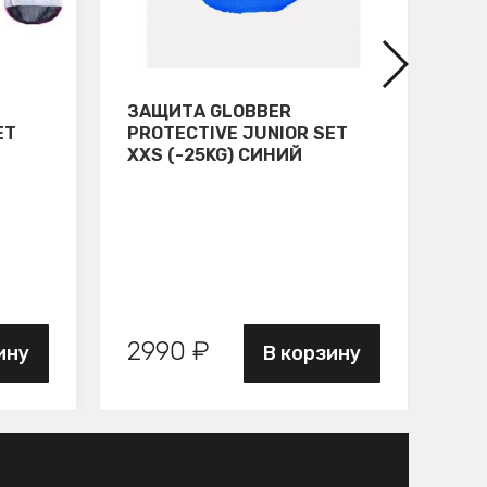
ЗАЩИТА GLOBBER
СВ
ET
PROTECTIVE JUNIOR SET
GL
XXS (-25KG) СИНИЙ
ЗЕ
2990 ₽
89
ину
В корзину