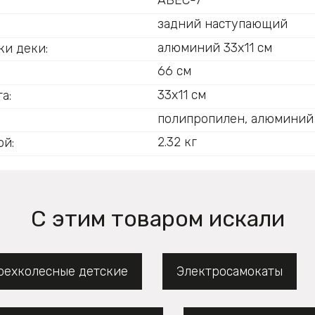
ABEC-7
задний наступающий
:
алюминий 33х11 см
ки деки:
66 см
33х11 см
а:
полипропилен, алюминий
2.32 кг
ой:
С этим товаром искали
рехколесные детские
Электросамокаты