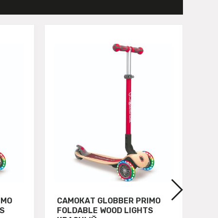
IMO
САМОКАТ GLOBBER PRIMO
СА
TS
FOLDABLE WOOD LIGHTS
FO