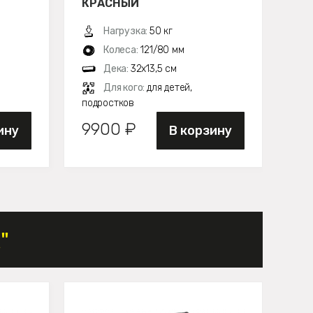
КРАСНЫЙ
РО
Нагрузка:
50 кг
Колеса:
121/80 мм
Дека:
32х13,5 см
Для кого:
для детей,
подростков
под
9900 ₽
99
ину
В корзину
"