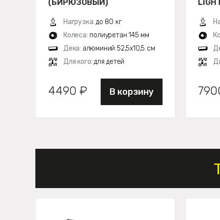
(БИРЮЗОВЫЙ)
LIGH
Нагрузка:
до 80 кг
Н
Колеса:
полиуретан 145 мм
К
Дека:
алюминий 52,5х10,5 см
Д
Для кого:
для детей
Дл
4490 ₽
790
В корзину