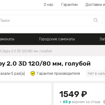
О нас
Гарантии
Доставки и
амокаты
Городские самокаты
За
 Zippy 2.0 3D 120/80 мм, голубой
y 2.0 3D 120/80 мм, голубой
азали 5 раз(а)
Гарантия производителя
Нет в нал
1549 ₽
+
65 р
вернем за отзыв