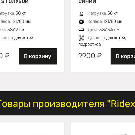
TS ГОЛУБОЙ
СИНИЙ
агрузка:
50 кг
Нагрузка:
50 кг
олеса:
121/80 мм
Колеса:
121/80 мм
ека:
32х12 см
Дека:
32х13,5 см
я кого:
для детей
Для кого:
для детей,
подростков
0 ₽
9900 ₽
В корзину
В корз
Товары производителя "Ridex